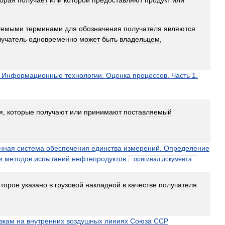
торая
получает
или
которой
предоставляют
продукт
или
уемыми
терминами
для
обозначения
получателя
являются
учатель
одновременно
может
быть
владельцем
,
Информационные
технологии
.
Оценка
процессов
.
Часть
1
.
я
,
которые
получают
или
принимают
поставляемый
нная
система
обеспечения
единства
измерений
.
Определение
и
методов
испытаний
нефтепродуктов
оригинал
документа
оторое
указано
в
грузовой
накладной
в
качестве
получателя
зкам
на
внутренних
воздушных
линиях
Союза
ССР