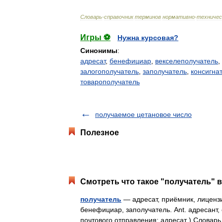
Словарь
-
справочник
терминов
нормативно
-
техничес
Игры ⚽
Нужна курсовая?
Синонимы
:
адресат
,
бенефициар
,
векселеполучатель
,
залогополучатель
,
заполучатель
,
консигна
товарополучатель
получаемое цетановое число
Полезное
Смотреть что такое "получатель" в
получатель
— адресат, приёмник, лицензиа
бенефициар, заполучатель. Ant. адресант,
почтового отправления: адресат ) Слова