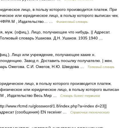
дическое лицо, в пользу которого производится платеж. При
ческое или юридическое лицо, в пользу которого выписан чек.
: ИНФРА М , Издательство… …
Финансовый словарь
муж. (офиц.). Лицо, получающее что нибудь. || Адресат.
 Толковый словарь Ушакова. Д.Н. Ушаков. 1935 1940 …
иц.). Лицо или учреждение, получающее какие н.
понденцию. Завод п. Доставить посылку получателю. | жен.
оварь Ожегова. С.И. Ожегов, Н.Ю. Шведова …
Толковый словарь
ридическое лицо, в пользу которого производится платеж.
физическое или юридическое лицо, в пользу которого выписан
А М , Издательство Весь Мир …
Словарь бизнес-терминов
p://www.rfcmd.ru/glossword/1.8/index.php?a=index d=23]]
дресат (сообщения) EN receiver …
Справочник технического