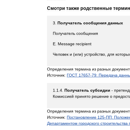
Смотри
также
родственные
терми
3
.
Получатель
сообщения
данных
Получатель
сообщения
Е
.
Message
recipient
Человек
и
(
или
)
устройство
,
для
которы
Определения
термина
из
разных
документ
Источник:
ГОСТ
17657
-
79:
Передача
данн
1
.
1
.
4
.
Получатель
субсидии
-
претенд
Комиссией
принято
решение
о
предост
Определения
термина
из
разных
документ
Источник:
Постановление
125
-
ПП:
Положе
Департаментом
городского
строительства