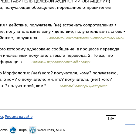
ПРЕДСТАВИТЕЛЬ ЦЕЛЕВОЙ АУДИТОРИИ ОБРАЩЕНИЯ)
на, получающая обращение, переданное отправителем
я • действие, получатель (не) встречать сопротивления •
е, получатель взять вину • действие, получатель взять слово •
действие, получатель …
Глагольной сочетаемости непредметных имён
ого которому адресовано сообщение; в процессе перевода
и иноязычный получатель текста перевода. 2. То же, что
 информацию …
Толковый переводоведческий словарь
то Морфология: (нет) кого? получателя, кому? получателю,
, о ком? о получателе; мн. кто? получатели, (нет) кого?
 кого? получателей, кем?… …
Толковый словарь Дмитриева
ка
,
Реклама на сайте
18+
omla,
Drupal,
WordPress, MODx.