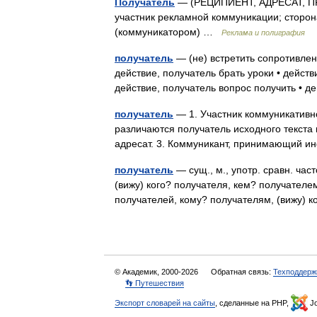
Получатель
— (РЕЦИПИЕНТ, АДРЕСАТ, 
участник рекламной коммуникации; сторо
(коммуникатором) …
Реклама и полиграфия
получатель
— (не) встретить сопротивлени
действие, получатель брать уроки • действи
действие, получатель вопрос получить • 
получатель
— 1. Участник коммуникативн
различаются получатель исходного текста 
адресат. 3. Коммуникант, принимающий
получатель
— сущ., м., употр. сравн. час
(вижу) кого? получателя, кем? получателем
получателей, кому? получателям, (вижу)
© Академик, 2000-2026
Обратная связь:
Техподдерж
👣 Путешествия
Экспорт словарей на сайты
, сделанные на PHP,
Jo