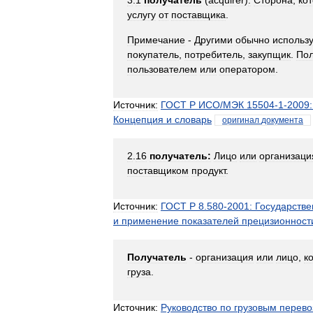
3
.
1
получатель
(
acquirer
)
:
Сторона
,
ко
услугу
от
поставщика
.
Примечание
-
Другими
обычно
использ
покупатель
,
потребитель
,
закупщик
.
Пол
пользователем
или
оператором
.
Источник:
ГОСТ
Р
ИСО
/
МЭК
15504
-
1
-
2009:
Концепция
и
словарь
оригинал
документа
2
.
16
получатель:
Лицо
или
организаци
поставщиком
продукт
.
Источник:
ГОСТ
Р
8
.
580
-
2001:
Государстве
и
применение
показателей
прецизионност
Получатель
-
организация
или
лицо
,
к
груза
.
Источник:
Руководство
по
грузовым
перево