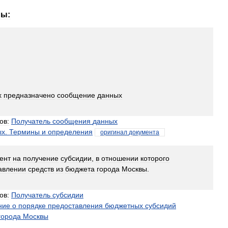
ны:
х
предназначено
сообщение
данных
ов:
Получатель
сообщения
данных
ых
.
Термины
и
определения
оригинал
документа
ент
на
получение
субсидии
,
в
отношении
которого
авлении
средств
из
бюджета
города
Москвы
.
ов:
Получатель
субсидии
ние
о
порядке
предоставления
бюджетных
субсидий
города
Москвы