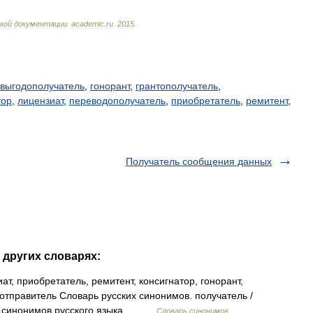
кой
документации
.
academic
.
ru
.
2015
.
выгодополучатель
,
гонорант
,
грантополучатель
,
тор
,
лицензиат
,
переводополучатель
,
приобретатель
,
ремитент
,
Получатель сообщения данных
 других словарях:
т, приобретатель, ремитент, консигнатор, гонорант,
 отправитель Словарь русских синонимов. получатель /
рь синонимов русского языка.… …
Словарь синонимов